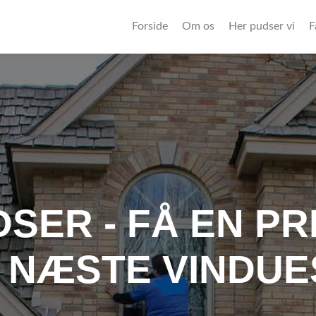
Forside
Om os
Her pudser vi
F
SER - FÅ EN PRI
N NÆSTE VINDU