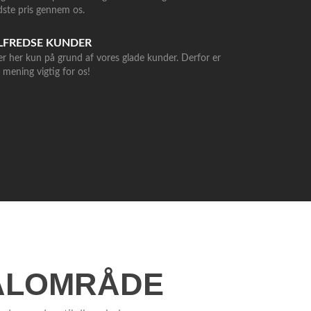
dste pris gennem os.
LFREDSE KUNDER
er her kun på grund af vores glade kunder. Derfor er
 mening vigtig for os!
KALOMRÅDE