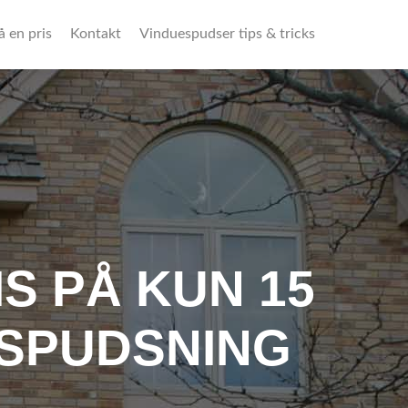
å en pris
Kontakt
Vinduespudser tips & tricks
S PÅ KUN 15
ESPUDSNING