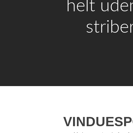
helt ude
striber
VINDUESP