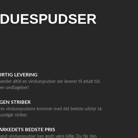
INDUESPUDSER
RTIG LEVERING
sender altid en vinduespudser der leverer til aftalt tid.
en undtagelser!
GEN STRIBER
res vinduespudsere kommer med det bedste udstyr så
undgår striber.
RKEDETS BEDSTE PRIS
god vinduespudser kan godt være billig. Du får den