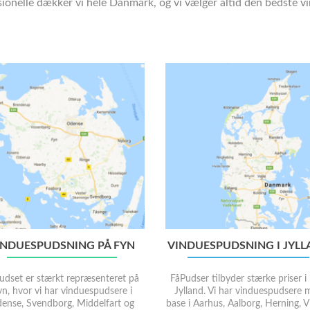
onelle dækker vi hele Danmark, og vi vælger altid den bedste vi
INDUESPUDSNING PÅ FYN
VINDUESPUDSNING I JYL
udset er stærkt repræsenteret på
FåPudser tilbyder stærke priser i
n, hvor vi har vinduespudsere i
Jylland. Vi har vinduespudsere 
ense, Svendborg, Middelfart og
base i Aarhus, Aalborg, Herning, V