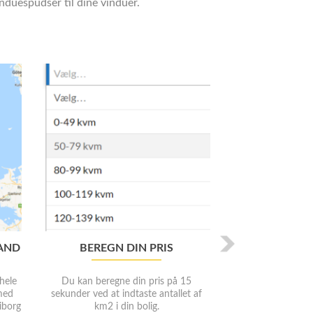
nduespudser til dine vinduer.
N
e
x
t
LAND
BEREGN DIN PRIS
 hele
Du kan beregne din pris på 15
med
sekunder ved at indtaste antallet af
iborg
km2 i din bolig.