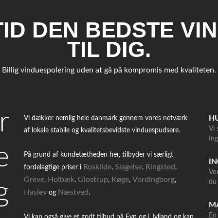
LTID DEN BEDSTE V
TIL DIG.
Billig vinduespolering uden at gå på kompromis med kvaliteten.
r
HU
Vi dækker nemlig hele danmark gennem vores netværk
Vi 
af lokale stabile og kvalitetsbevidste vinduespudsere.
Ing
e
På grund af kundetætheden her, tilbyder vi særligt
IN
Roskilde
Slagelse
Ringsted
fordelagtige priser i
,
,
,
Vo
Greve
Holbæk
Glostrup
Køge
Vordingborg
,
.
,
,
,
g
du 
Haslev
Næstved
og
.
MA
En 
Vi kan også give et godt tilbud på Fyn og i Jylland og kan