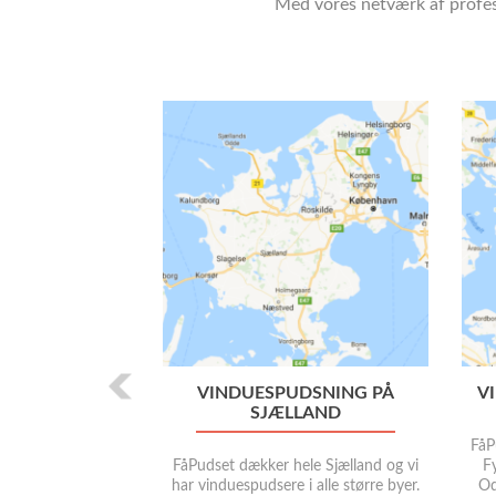
Med vores netværk af profesi
P
r
e
v
i
o
u
s
VINDUESPUDSNING PÅ
V
SJÆLLAND
FåP
FåPudset dækker hele Sjælland og vi
Fy
har vinduespudsere i alle større byer.
Od