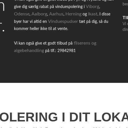
n
be
Viborg
give dig særlig rabat på vinduespolering i
,
Odense
Aalborg
Aarhus
Herning
Ikast
,
,
,
og
. I disse
TI
.
Vinduespudser
byer har vi altid en
tæt på dig, så du
Vi 
kommer heller ikke til at vente.
din
fliserens og
Vi kan også give et godt tilbud på
algebehandling
på tlf.: 29842981
OLERING I DIT LO