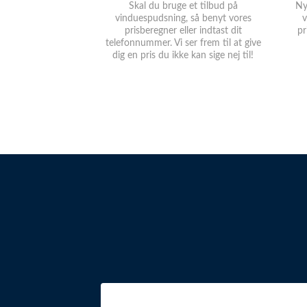
Skal du bruge et tilbud på
Ny
vinduespudsning, så benyt vores
v
prisberegner eller indtast dit
pr
telefonnummer. Vi ser frem til at give
dig en pris du ikke kan sige nej til!