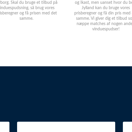
borg. Skal du bruge et tilbud på
og Ikast, men uanset hvor du bo
induespudsning, så brug vores
Jylland kan du bruge vores
isberegner og få prisen med det
prisberegner og få din pris med
samme.
samme. Vi giver dig et tilbud 
næppe matches af nogen and
vinduespudser!